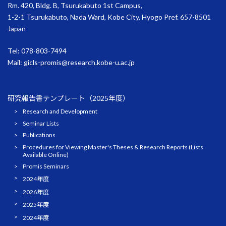
Rm. 420, Bldg. B, Tsurukabuto 1st Campus,
1-2-1 Tsurukabuto, Nada Ward, Kobe City, Hyogo Pref. 657-8501
Japan
Tel: 078-803-7494
Mail:
gicls-promis@research.kobe-u.ac.jp
研究報告書テンプレート（2025年度）
Research and Development
Seminar Lists
Publications
Procedures for Viewing Master's Theses & Research Reports (Lists
Available Online)
Promis Seminars
2024年度
2026年度
2025年度
2024年度