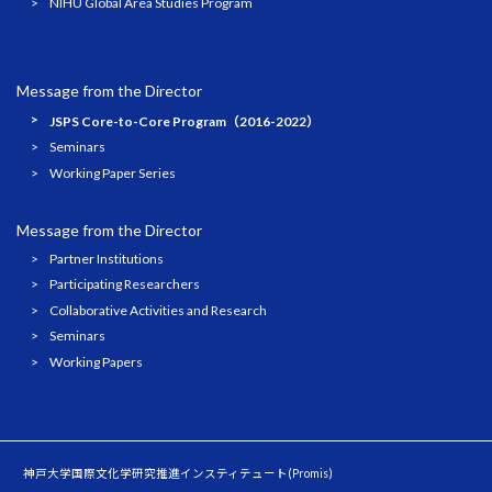
NIHU Global Area Studies Program
Message from the Director
JSPS Core-to-Core Program（2016-2022）
Seminars
Working Paper Series
Message from the Director
Partner Institutions
Participating Researchers
Collaborative Activities and Research
Seminars
Working Papers
神戸大学国際文化学研究推進インスティテュート(Promis)