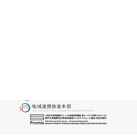
JNTO日本政府観光局訪日プローションの現場
から」
2025-12-24
国際文化学研究科の教員が神戸大学／バベシ
ュ・ボヨイ大学国際協力センターを訪問しま
した
2025-11-28