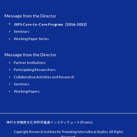
Message from the Director
JSPS Core-to-Core Program（2016-2022）
Seminars
Working Paper Series
Message from the Director
Partner Institutions
Participating Researchers
Collaborative Activities and Research
Seminars
Working Papers
神戸大学国際文化学研究推進インスティテュート(Promis)
Copyright Research Institute for Promoting Intercultural Studies. All Rights