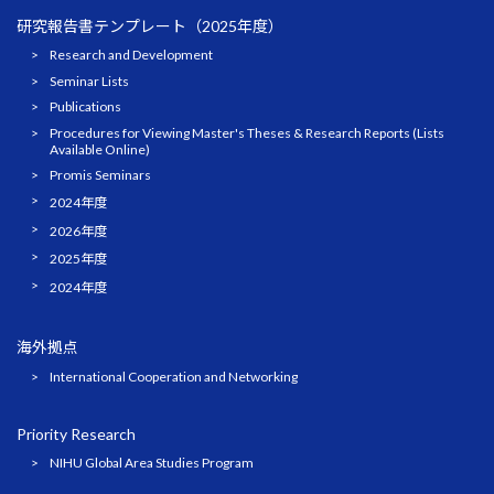
研究報告書テンプレート（2025年度）
Research and Development
Seminar Lists
Publications
Procedures for Viewing Master's Theses & Research Reports (Lists
Available Online)
Promis Seminars
2024年度
2026年度
2025年度
2024年度
海外拠点
International Cooperation and Networking
Priority Research
NIHU Global Area Studies Program