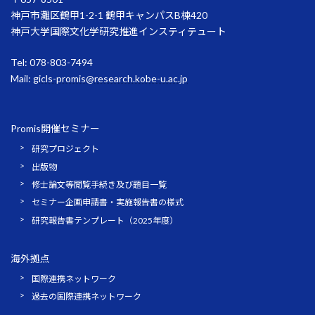
神戸市灘区鶴甲1-2-1 鶴甲キャンパスB棟420
神戸大学国際文化学研究推進インスティテュート
Tel: 078-803-7494
Mail:
gicls-promis@research.kobe-u.ac.jp
Promis開催セミナー
研究プロジェクト
出版物
修士論文等閲覧手続き及び題目一覧
セミナー企画申請書・実施報告書の様式
研究報告書テンプレート（2025年度）
海外拠点
国際連携ネットワーク
過去の国際連携ネットワーク