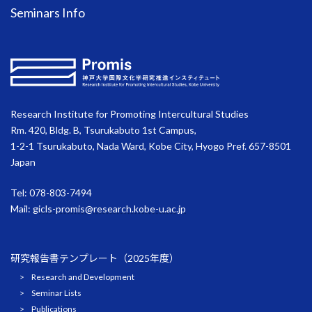
Seminars Info
Research Institute for Promoting Intercultural Studies
Rm. 420, Bldg. B, Tsurukabuto 1st Campus,
1-2-1 Tsurukabuto, Nada Ward, Kobe City, Hyogo Pref. 657-8501
Japan
Tel: 078-803-7494
Mail:
gicls-promis@research.kobe-u.ac.jp
研究報告書テンプレート（2025年度）
Research and Development
Seminar Lists
Publications