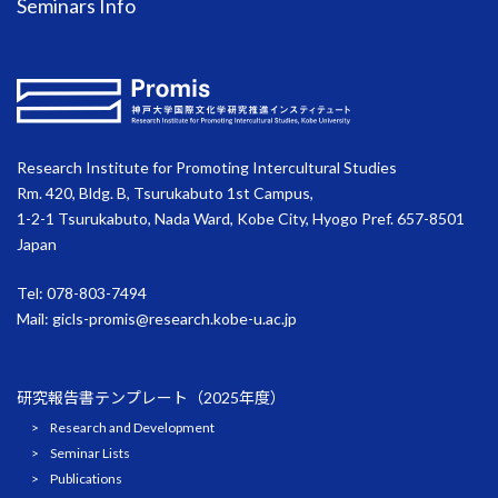
Seminars Info
Research Institute for Promoting Intercultural Studies
Rm. 420, Bldg. B, Tsurukabuto 1st Campus,
1-2-1 Tsurukabuto, Nada Ward, Kobe City, Hyogo Pref. 657-8501
Japan
Tel: 078-803-7494
Mail:
gicls-promis@research.kobe-u.ac.jp
研究報告書テンプレート（2025年度）
Research and Development
Seminar Lists
Publications