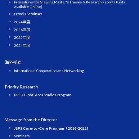
Procedures for Viewing Master's Theses & Research Reports (Lists
Available Online)
Promis Seminars
2024年度
2026年度
2025年度
2024年度
海外拠点
International Cooperation and Networking
Priority Research
NIHU Global Area Studies Program
Message from the Director
JSPS Core-to-Core Program（2016-2022）
Seminars