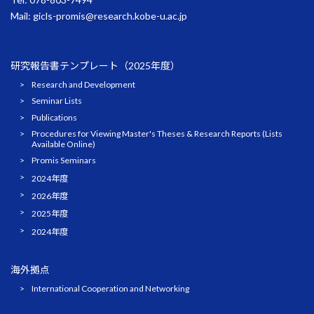
Mail:
gicls-promis@research.kobe-u.ac.jp
研究報告書テンプレート（2025年度）
Research and Development
Seminar Lists
Publications
Procedures for Viewing Master's Theses & Research Reports (Lists
Available Online)
Promis Seminars
2024年度
2026年度
2025年度
2024年度
海外拠点
International Cooperation and Networking