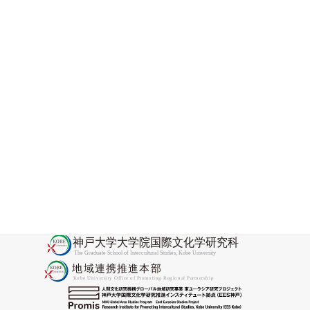
2026/1/14（水）開催・神戸大学 Promis 地域連
携センター「インバウンドを増やす仕事ーー
JNTO日本政府観光局訪日プローションの現場
から」
2025-12-24
国際文化学研究科の教員が神戸大学／バベシ
ュ・ボヨイ大学国際協力センターを訪問しま
した
2025-11-28