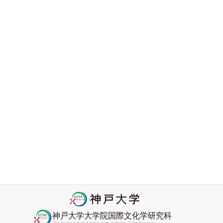
2026-06-25
ニセコ国際高校のみなさんと水道筋商店街のまち歩きをし
ました
2026-06-08
アフリカン・コンヴィヴィアリティ・センター顧問
Nyamnjoh教授がCORE Academyフェローに選出
2026-05-27
2026年度Promis協力研究員委嘱状交付式をおこないました
2026-04-27