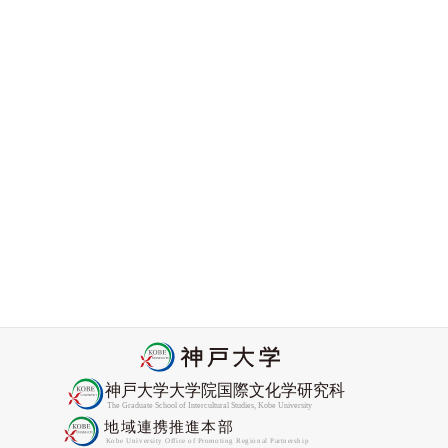
ニセコ国際高校のみなさんと水道筋商店街のまち歩きをし
ました
2026-06-08
アフリカン・コンヴィヴィアリティ・センター顧問
Nyamnjoh教授がCORE Academyフェローに選出
2026-05-27
2026年度Promis協力研究員委嘱状交付式をおこないました
2026-04-27