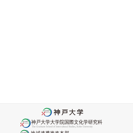
ニセコ国際高校のみなさんと水道筋商店街のまち歩きをし
ました
2026-06-08
アフリカン・コンヴィヴィアリティ・センター顧問
Nyamnjoh教授がCORE Academyフェローに選出
2026-05-27
2026年度Promis協力研究員委嘱状交付式をおこないました
2026-04-27