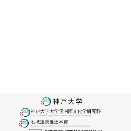
ニセコ国際高校のみなさんと水道筋商店街のまち歩きをし
ました
2026-06-08
アフリカン・コンヴィヴィアリティ・センター顧問
Nyamnjoh教授がCORE Academyフェローに選出
2026-05-27
2026年度Promis協力研究員委嘱状交付式をおこないました
2026-04-27