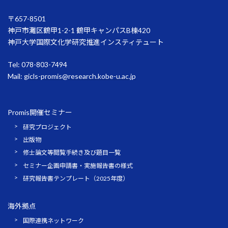
〒657-8501
神戸市灘区鶴甲1-2-1 鶴甲キャンパスB棟420
神戸大学国際文化学研究推進インスティテュート
Tel: 078-803-7494
Mail:
gicls-promis@research.kobe-u.ac.jp
Promis開催セミナー
研究プロジェクト
出版物
修士論文等閲覧手続き及び題目一覧
セミナー企画申請書・実施報告書の様式
研究報告書テンプレート（2025年度）
海外拠点
国際連携ネットワーク