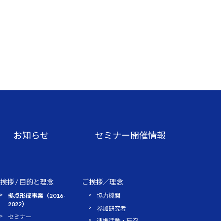
お知らせ
セミナー開催情報
挨拶 / 目的と理念
ご挨拶／理念
拠点形成事業（2016-
協力機関
2022）
参加研究者
セミナー
連携活動・研究