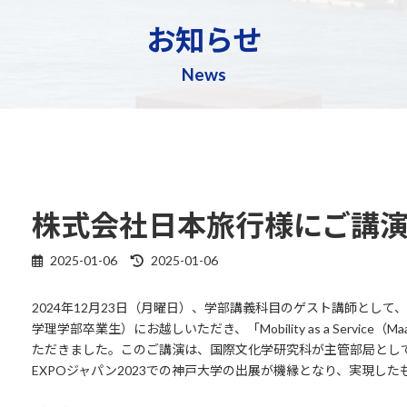
お知らせ
News
株式会社日本旅行様にご講
2025-01-06
2025-01-06
最
終
更
2024年12月23日（月曜日）、学部講義科目のゲスト講師として
新
学理学部卒業生）にお越しいただき、「Mobility as a Servi
日
ただきました。このご講演は、国際文化学研究科が主管部局として、
時
:
EXPOジャパン2023での神戸大学の出展が機縁となり、実現した