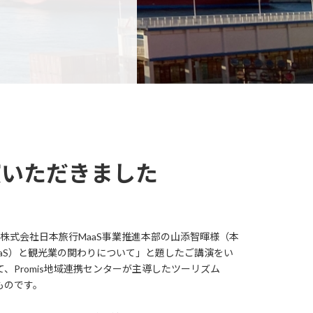
演いただきました
、株式会社日本旅行MaaS事業推進本部の山添智暉様（本
ce（MaaS）と観光業の関わりについて」と題したご講演をい
Promis地域連携センターが主導したツーリズム
ものです。