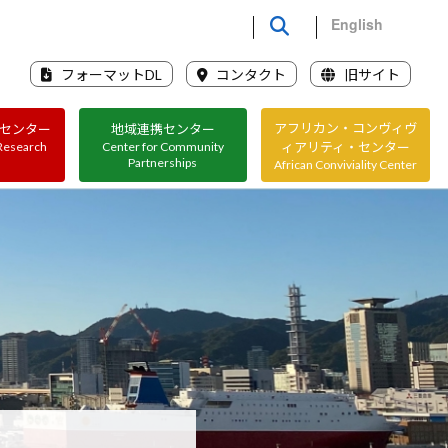
English
フォーマットDL
コンタクト
旧サイト
アフリカン・コンヴィヴ
センター
地域連携センター
ィアリティ・センター
 Research
Center for Community
Partnerships
African Conviviality Center