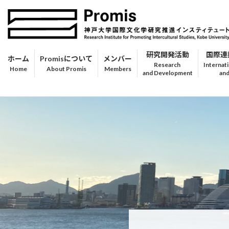
コ
ナ
ン
ビ
テ
ゲ
ン
ー
研究開発活動
国際連
ツ
シ
ホーム
Promisについて
メンバー
へ
ョ
ス
ン
キ
に
ッ
移
プ
動