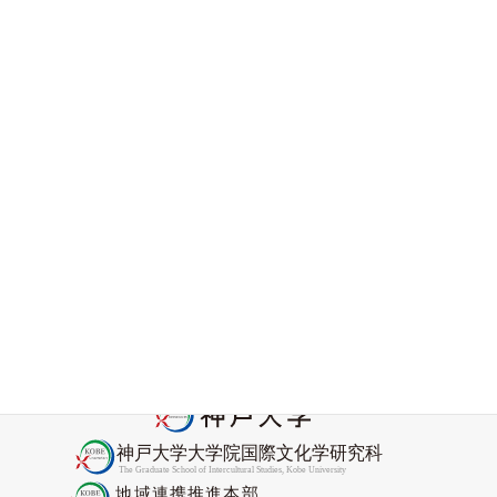
ニセコ国際高校のみなさんと水道筋商店街のまち歩きをし
ました
2026-06-08
アフリカン・コンヴィヴィアリティ・センター顧問
Nyamnjoh教授がCORE Academyフェローに選出
2026-05-27
2026年度Promis協力研究員委嘱状交付式をおこないました
2026-04-27