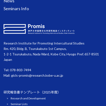
News
Seminars Info
Research Institute for Promoting Intercultural Studies
Rm. 420, Bldg. B, Tsurukabuto 1st Campus,
1-2-1 Tsurukabuto, Nada Ward, Kobe City, Hyogo Pref. 657-8501
Japan
Tel: 078-803-7494
Mail:
gicls-promis@research.kobe-u.ac.jp
研究報告書テンプレート（2025年度）
Research and Development
Seminar Lists